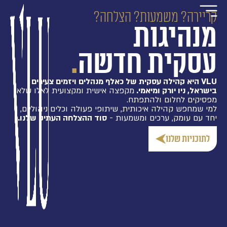
קריירה? משמעות? הצלחה?
מנהיגות
מגזין VLU
משרות פתוחות ב-Vlu
הרצאות לעסקים – B2B
עסקית חדשה
.
VLU היא קהילה עסקית של כאלף מנהלים ויזמים צעירים
בישראל, ניו יורק ומיאמי.
מקפצה אישית ומקצועית לאלו שלא
מפסיקים לחלום ולהתפתח.
למי שמחפש קהילה איכותית, שיתופי פעולה וכלים ניהוליים,
יחד עם עומק, ערכים ומשמעות -
סוד ההצלחה העתיק שלנו.
לתוכניות שלנו