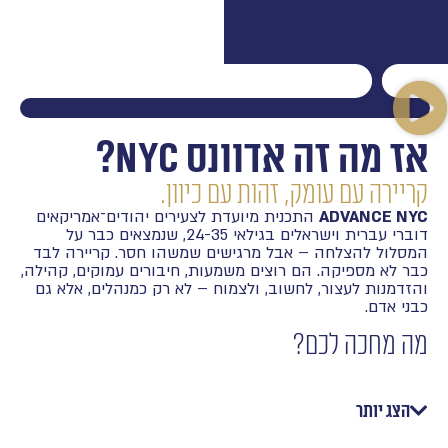
אז מה זה אדוונס NYC?
קריירה עם עומק, זהות עם כיוון.
ADVANCE NYC
ה
תכנית מיועדת לצעירים יהודים־אמריקאים
דוברי עברית וישראלים בגילאי 24-35, שנמצאים כבר על
המסלול להצלחה – אבל מרגישים שמשהו חסר. קריירה לבד
כבר לא מספיקה. הם רוצים משמעות, חיבורים עמוקים, קהילה,
והזדמנות לעצור, לחשוב, ולצמוח – לא רק כמנהלים, אלא גם
כבני אדם.
מה מחכה לכם?
שיתופי פעולה עם חברות מובילות במשק האמריקאי, מפגשים
עם מנטורים בכירים ובוגרים שעושים שינוי בארגונים
הצג יותר
בינלאומיים, סדנאות עומק, וכלים פרקטיים לעולם האמיתי –
בשפה יהודית-מודרנית, מחוברת, עדכנית.