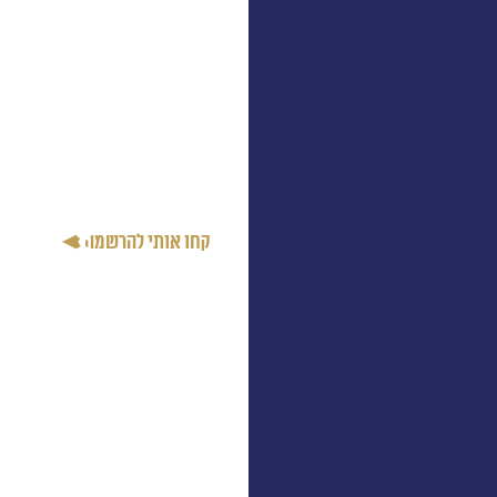
קריירה, קהילה וזהות:
מפגשי למידה עם מנכ"לים
בכירים להשראה אישית
ומקצועית, קהילה איכותית
של חבר'ה כמוך עם שיתופי
פעולה, יצירת קשרים
משמעותיים, ותחושת
שייכות.
והכל מתוך חיבור
לזהות ולמורשת שמעניקות
משמעות וערך להצלחה
שלך.
קחו אותי להרשמה