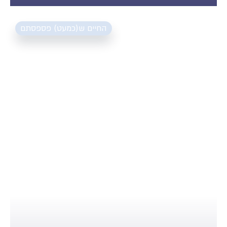
⟵
החיים ש(כמעט) פספסתם