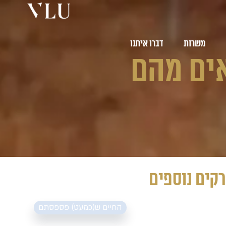
משרות
דברו איתנו
צאים מהם
קים נוספים
החיים ש(כמעט) פספסתם