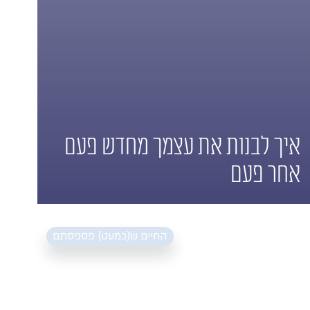
איך לבנות את עצמך מחדש פעם
אחר פעם
⟵
החיים ש(כמעט) פספסתם